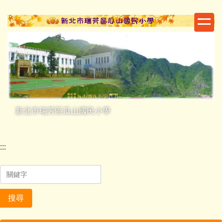
跳
到
主
要
內
容
區
新北市瑞芳區瓜山國民小學
:::
搜尋