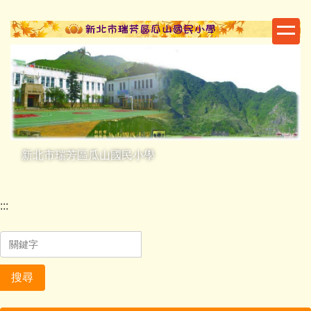
跳
到
主
要
內
容
區
新北市瑞芳區瓜山國民小學
:::
搜尋