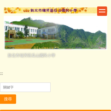
跳
到
主
要
內
容
區
新北市瑞芳區瓜山國民小學
:::
搜尋