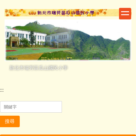
跳
到
主
要
內
容
區
新北市瑞芳區瓜山國民小學
:::
搜尋