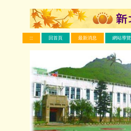
跳
到
主
要
內
:::
回首頁
最新消息
網站導覽
容
區