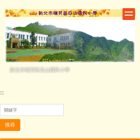
跳
到
主
要
內
容
區
新北市瑞芳區瓜山國民小學
:::
搜尋