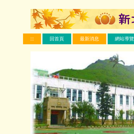
跳
到
主
要
內
:::
回首頁
最新消息
網站導覽
容
區