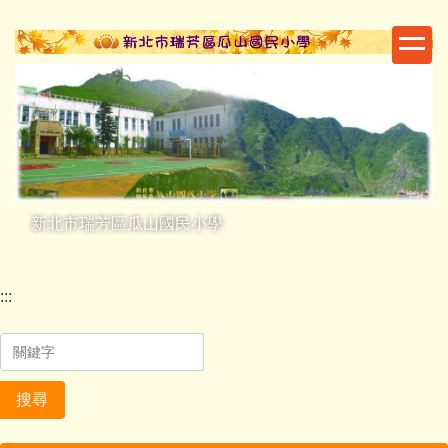
跳
到
主
要
內
容
區
新北市瑞芳區瓜山國民小學
:::
搜尋