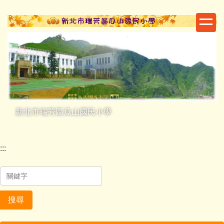
跳
到
主
要
內
容
區
新北市瑞芳區瓜山國民小學
:::
搜尋